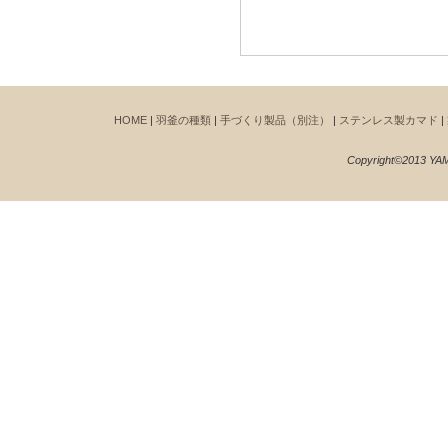
HOME
|
羽釜の種類
|
手づくり製品（別注）
|
ステンレス製カマド
|
Copyright©2013 YAM